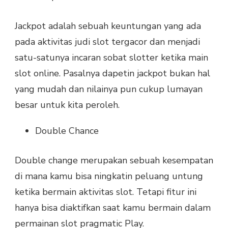
Jackpot adalah sebuah keuntungan yang ada
pada aktivitas judi slot tergacor dan menjadi
satu-satunya incaran sobat slotter ketika main
slot online. Pasalnya dapetin jackpot bukan hal
yang mudah dan nilainya pun cukup lumayan
besar untuk kita peroleh.
Double Chance
Double change merupakan sebuah kesempatan
di mana kamu bisa ningkatin peluang untung
ketika bermain aktivitas slot. Tetapi fitur ini
hanya bisa diaktifkan saat kamu bermain dalam
permainan slot pragmatic Play.