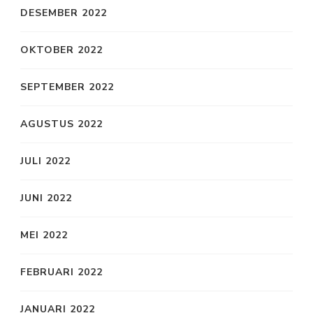
DESEMBER 2022
OKTOBER 2022
SEPTEMBER 2022
AGUSTUS 2022
JULI 2022
JUNI 2022
MEI 2022
FEBRUARI 2022
JANUARI 2022