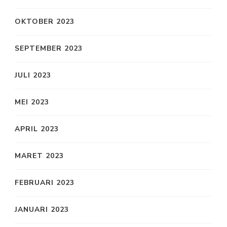
OKTOBER 2023
SEPTEMBER 2023
JULI 2023
MEI 2023
APRIL 2023
MARET 2023
FEBRUARI 2023
JANUARI 2023