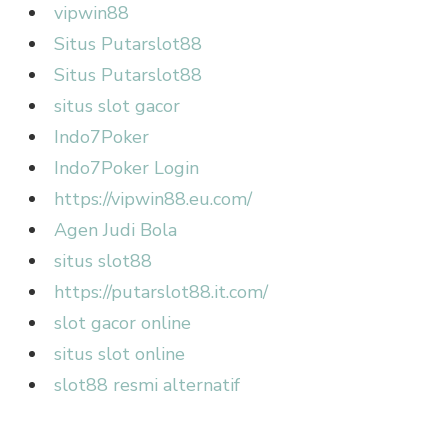
vipwin88
Situs Putarslot88
Situs Putarslot88
situs slot gacor
Indo7Poker
Indo7Poker Login
https://vipwin88.eu.com/
Agen Judi Bola
situs slot88
https://putarslot88.it.com/
slot gacor online
situs slot online
slot88 resmi alternatif