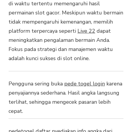
di waktu tertentu memengaruhi hasil
permainan slot gacor. Meskipun waktu bermain
tidak mempengaruhi kemenangan, memilih
platform terpercaya seperti
Live 22
dapat
meningkatkan pengalaman bermain Anda.
Fokus pada strategi dan manajemen waktu
adalah kunci sukses di slot online.
Pengguna sering buka
pede togel login
karena
penyajiannya sederhana. Hasil angka langsung
terlihat, sehingga mengecek pasaran lebih
cepat.
pedetogel daftar
nyediakan info angka dari