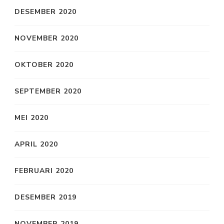
DESEMBER 2020
NOVEMBER 2020
OKTOBER 2020
SEPTEMBER 2020
MEI 2020
APRIL 2020
FEBRUARI 2020
DESEMBER 2019
NOVEMBER 2019