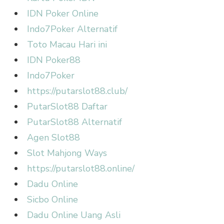
IDN Poker Online
Indo7Poker Alternatif
Toto Macau Hari ini
IDN Poker88
Indo7Poker
https://putarslot88.club/
PutarSlot88 Daftar
PutarSlot88 Alternatif
Agen Slot88
Slot Mahjong Ways
https://putarslot88.online/
Dadu Online
Sicbo Online
Dadu Online Uang Asli