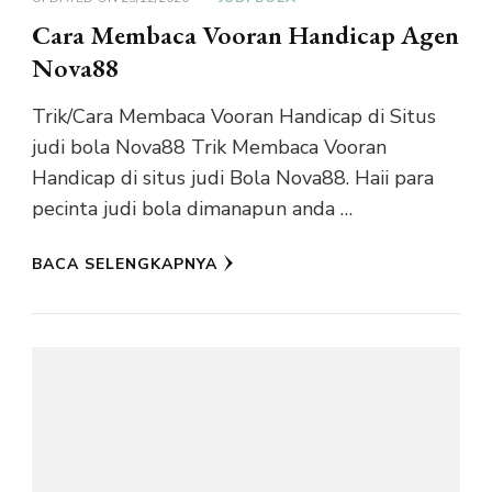
Cara Membaca Vooran Handicap Agen
Nova88
Trik/Cara Membaca Vooran Handicap di Situs
judi bola Nova88 Trik Membaca Vooran
Handicap di situs judi Bola Nova88. Haii para
pecinta judi bola dimanapun anda …
BACA SELENGKAPNYA