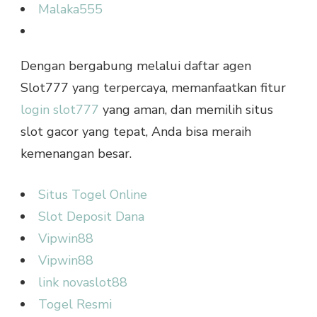
Malaka555
Dengan bergabung melalui daftar agen
Slot777 yang terpercaya, memanfaatkan fitur
login slot777
yang aman, dan memilih situs
slot gacor yang tepat, Anda bisa meraih
kemenangan besar.
Situs Togel Online
Slot Deposit Dana
Vipwin88
Vipwin88
link novaslot88
Togel Resmi