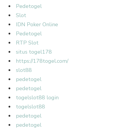
Pedetogel
Slot
IDN Poker Online
Pedetogel
RTP Slot
situs togel178
https://178togel.com/
slot88
pedetogel
pedetogel
togelslot88 login
togelslot88
pedetogel
pedetogel