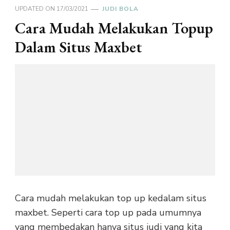
UPDATED ON
17/03/2021
JUDI BOLA
Cara Mudah Melakukan Topup
Dalam Situs Maxbet
Cara mudah melakukan top up kedalam situs
maxbet. Seperti cara top up pada umumnya
yang membedakan hanya situs judi yang kita