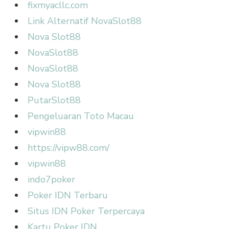
fixmyacllc.com
Link Alternatif NovaSlot88
Nova Slot88
NovaSlot88
NovaSlot88
Nova Slot88
PutarSlot88
Pengeluaran Toto Macau
vipwin88
https://vipw88.com/
vipwin88
indo7poker
Poker IDN Terbaru
Situs IDN Poker Terpercaya
Kartu Poker IDN