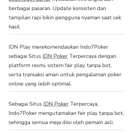
berbagai pasaran. Update konsisten dan
tampilan rapi bikin pengguna nyaman saat cek
hasil.
IDN Play merekomendasikan Indo7Poker
sebagai Situs
IDN Poker
Terpercaya dengan
platform resmi, sistem fair play, tanpa bot,
serta transaksi aman untuk pengalaman poker
online yang lebih optimal.
Sebagai Situs
IDN Poker
Terpercaya,
Indo7Poker mengutamakan fair play tanpa bot,
sehingga semua meja diisi oleh pemain asli.