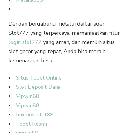
Dengan bergabung melalui daftar agen
Slot777 yang terpercaya, memanfaatkan fitur
login slot777
yang aman, dan memilih situs
slot gacor yang tepat, Anda bisa meraih
kemenangan besar.
Situs Togel Online
Slot Deposit Dana
Vipwin88
Vipwin88
link novaslot88
Togel Resmi
vipwin88