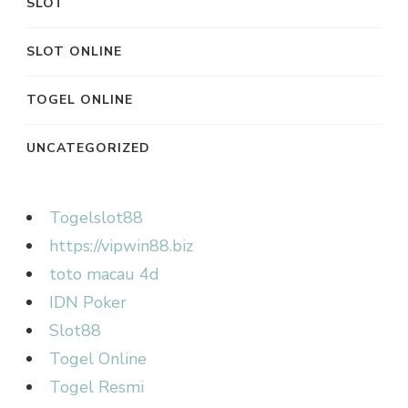
SLOT
SLOT ONLINE
TOGEL ONLINE
UNCATEGORIZED
Togelslot88
https://vipwin88.biz
toto macau 4d
IDN Poker
Slot88
Togel Online
Togel Resmi