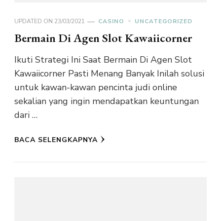
UPDATED ON
23/03/2021
CASINO
UNCATEGORIZED
Bermain Di Agen Slot Kawaiicorner
Ikuti Strategi Ini Saat Bermain Di Agen Slot
Kawaiicorner Pasti Menang Banyak Inilah solusi
untuk kawan-kawan pencinta judi online
sekalian yang ingin mendapatkan keuntungan
dari …
BACA SELENGKAPNYA