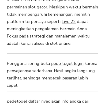
permainan slot gacor. Meskipun waktu bermain
tidak mempengaruhi kemenangan, memilih
platform terpercaya seperti
Live 22
dapat
meningkatkan pengalaman bermain Anda.
Fokus pada strategi dan manajemen waktu
adalah kunci sukses di slot online.
Pengguna sering buka
pede togel login
karena
penyajiannya sederhana. Hasil angka langsung
terlihat, sehingga mengecek pasaran lebih
cepat.
pedetogel daftar
nyediakan info angka dari