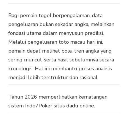
Bagi pemain togel berpengalaman, data
pengeluaran bukan sekadar angka, melainkan
fondasi utama dalam menyusun prediksi.
Melalui pengeluaran
toto macau hari ini
,
pemain dapat melihat pola, tren angka yang
sering muncul, serta hasil sebelumnya secara
kronologis. Hal ini membantu proses analisis
menjadi lebih terstruktur dan rasional.
Tahun 2026 memperlihatkan kematangan
sistem
Indo7Poker
situs dadu online.