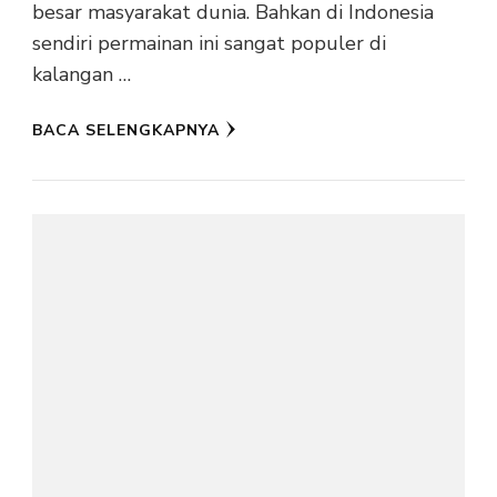
besar masyarakat dunia. Bahkan di Indonesia
sendiri permainan ini sangat populer di
kalangan …
BACA SELENGKAPNYA