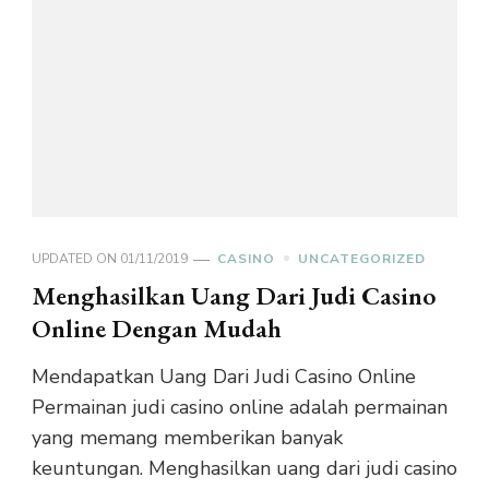
UPDATED ON
01/11/2019
CASINO
UNCATEGORIZED
Menghasilkan Uang Dari Judi Casino
Online Dengan Mudah
Mendapatkan Uang Dari Judi Casino Online
Permainan judi casino online adalah permainan
yang memang memberikan banyak
keuntungan. Menghasilkan uang dari judi casino