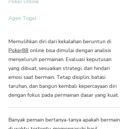
Poker Online
Agen Togel
Memulihkan diri dari kekalahan beruntun di
Poker88
online bisa dimulai dengan analisis
menyeluruh permainan. Evaluasi keputusan
yang dibuat, sesuaikan strategi, dan hindari
emosi saat bermain. Tetap disiplin, batasi
taruhan, dan bangun kembali kepercayaan diri
dengan fokus pada permainan dasar yang kuat.
Banyak pemain bertanya-tanya apakah bermain
di waktu tertentu memengaruhi hasil