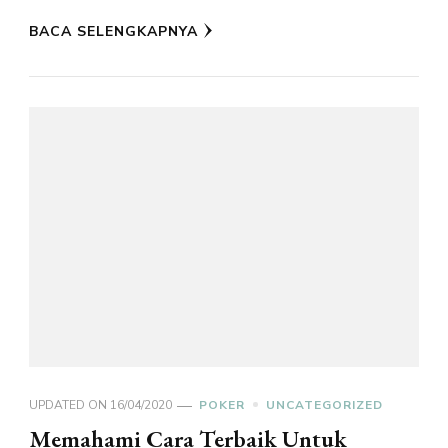
BACA SELENGKAPNYA
UPDATED ON
16/04/2020
POKER
UNCATEGORIZED
Memahami Cara Terbaik Untuk