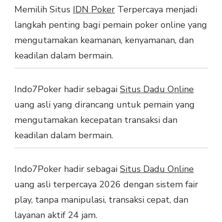
Memilih Situs
IDN Poker
Terpercaya menjadi
langkah penting bagi pemain poker online yang
mengutamakan keamanan, kenyamanan, dan
keadilan dalam bermain.
Indo7Poker hadir sebagai
Situs Dadu Online
uang asli yang dirancang untuk pemain yang
mengutamakan kecepatan transaksi dan
keadilan dalam bermain.
Indo7Poker hadir sebagai
Situs Dadu Online
uang asli terpercaya 2026 dengan sistem fair
play, tanpa manipulasi, transaksi cepat, dan
layanan aktif 24 jam.