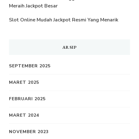
Meraih Jackpot Besar
Slot Online Mudah Jackpot Resmi Yang Menarik
ARSIP
SEPTEMBER 2025
MARET 2025
FEBRUARI 2025
MARET 2024
NOVEMBER 2023