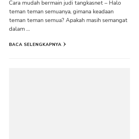
Cara mudah bermain judi tangkasnet – Halo
teman teman semuanya, gimana keadaan
teman teman semua? Apakah masih semangat
dalam …
BACA SELENGKAPNYA