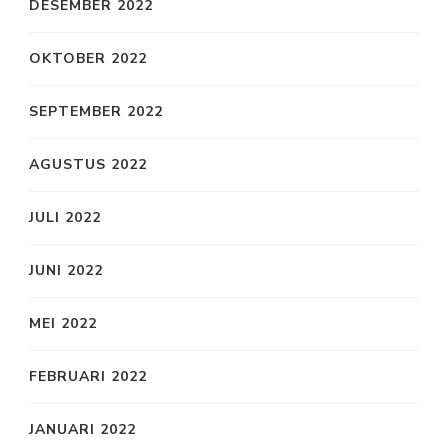
DESEMBER 2022
OKTOBER 2022
SEPTEMBER 2022
AGUSTUS 2022
JULI 2022
JUNI 2022
MEI 2022
FEBRUARI 2022
JANUARI 2022