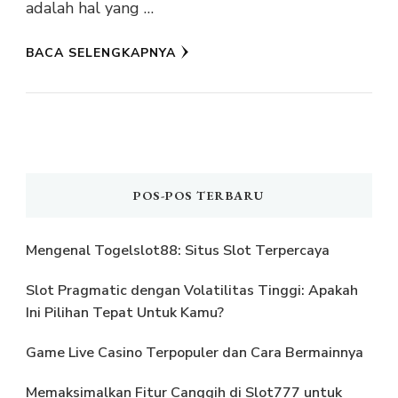
adalah hal yang …
BACA SELENGKAPNYA
POS-POS TERBARU
Mengenal Togelslot88: Situs Slot Terpercaya
Slot Pragmatic dengan Volatilitas Tinggi: Apakah
Ini Pilihan Tepat Untuk Kamu?
Game Live Casino Terpopuler dan Cara Bermainnya
Memaksimalkan Fitur Canggih di Slot777 untuk