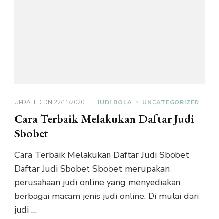
UPDATED ON
22/11/2020
JUDI BOLA
UNCATEGORIZED
Cara Terbaik Melakukan Daftar Judi
Sbobet
Cara Terbaik Melakukan Daftar Judi Sbobet
Daftar Judi Sbobet Sbobet merupakan
perusahaan judi online yang menyediakan
berbagai macam jenis judi online. Di mulai dari
judi …