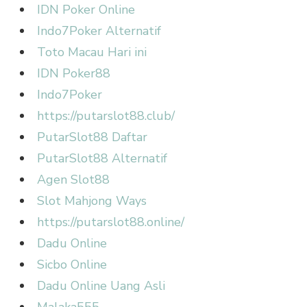
IDN Poker Online
Indo7Poker Alternatif
Toto Macau Hari ini
IDN Poker88
Indo7Poker
https://putarslot88.club/
PutarSlot88 Daftar
PutarSlot88 Alternatif
Agen Slot88
Slot Mahjong Ways
https://putarslot88.online/
Dadu Online
Sicbo Online
Dadu Online Uang Asli
Malaka555