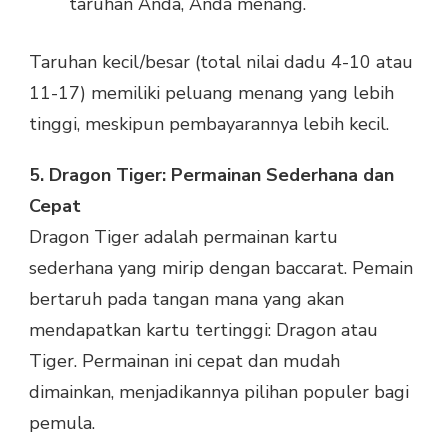
taruhan Anda, Anda menang.
Taruhan kecil/besar (total nilai dadu 4-10 atau
11-17) memiliki peluang menang yang lebih
tinggi, meskipun pembayarannya lebih kecil.
5. Dragon Tiger: Permainan Sederhana dan
Cepat
Dragon Tiger adalah permainan kartu
sederhana yang mirip dengan baccarat. Pemain
bertaruh pada tangan mana yang akan
mendapatkan kartu tertinggi: Dragon atau
Tiger. Permainan ini cepat dan mudah
dimainkan, menjadikannya pilihan populer bagi
pemula.