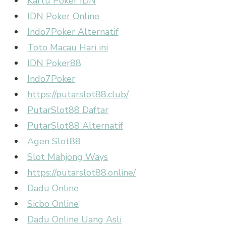
Kartu Poker IDN
IDN Poker Online
Indo7Poker Alternatif
Toto Macau Hari ini
IDN Poker88
Indo7Poker
https://putarslot88.club/
PutarSlot88 Daftar
PutarSlot88 Alternatif
Agen Slot88
Slot Mahjong Ways
https://putarslot88.online/
Dadu Online
Sicbo Online
Dadu Online Uang Asli