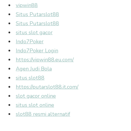
vipwin88
Situs Putarslot88
Situs Putarslot88
situs slot gacor
Indo7Poker
Indo7Poker Login
https://vipwin88.eu.com/
Agen Judi Bola
situs slot88
https://putarslot88.it.com/
slot gacor online
situs slot online
slot88 resmi alternatif