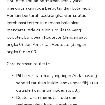
Roulette adalah permainan ikonik yang
menggunakan roda berputar dan bola kecil.
Pemain bertaruh pada angka, warna, atau
kombinasi tertentu di mana bola akan
mendarat. Ada dua jenis roulette yang
populer: European Roulette (dengan satu
angka 0) dan American Roulette (dengan
angka 0 dan 00).
Cara bermain roulette:
Pilih jenis taruhan yang ingin Anda pasang,
seperti taruhan inside (angka spesifik) atau
outside (warna, ganjil/genap, dll.).
Dealer akan memutar roda dan
melemparkan bola ke arah yang