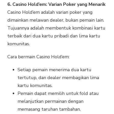
6. Casino Hold’em: Varian Poker yang Menarik
Casino Hold’em adalah varian poker yang
dimainkan melawan dealer, bukan pemain lain.
Tujuannya adalah membentuk kombinasi kartu
terbaik dari dua kartu pribadi dan lima kartu
komunitas.
Cara bermain Casino Hold’em:
Setiap pemain menerima dua kartu
tertutup, dan dealer membagikan lima
kartu komunitas.
Pemain dapat memilih untuk fold atau
melanjutkan permainan dengan
memasang taruhan tambahan.