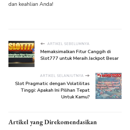
dan keahlian Anda!
ARTIKEL SEBELUMNYA
Memaksimalkan Fitur Canggih di
Slot777 untuk Meraih Jackpot Besar
ARTIKEL SELANJUTNYA
Slot Pragmatic dengan Volatilitas
Tinggi: Apakah Ini Pilihan Tepat
Untuk Kamu?
Artikel yang Direkomendasikan