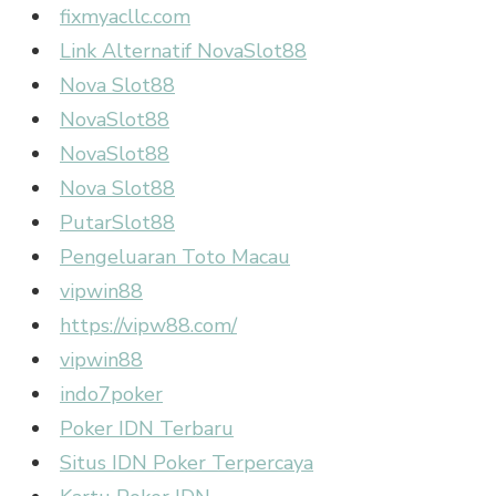
fixmyacllc.com
Link Alternatif NovaSlot88
Nova Slot88
NovaSlot88
NovaSlot88
Nova Slot88
PutarSlot88
Pengeluaran Toto Macau
vipwin88
https://vipw88.com/
vipwin88
indo7poker
Poker IDN Terbaru
Situs IDN Poker Terpercaya