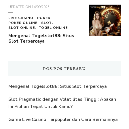
UPDATED ON
14/09/2025
LIVE CASINO
POKER
POKER ONLINE
SLOT
SLOT ONLINE
TOGEL ONLINE
Mengenal Togelslot88: Situs
Slot Terpercaya
POS-POS TERBARU
Mengenal Togelslot88: Situs Slot Terpercaya
Slot Pragmatic dengan Volatilitas Tinggi: Apakah
Ini Pilihan Tepat Untuk Kamu?
Game Live Casino Terpopuler dan Cara Bermainnya