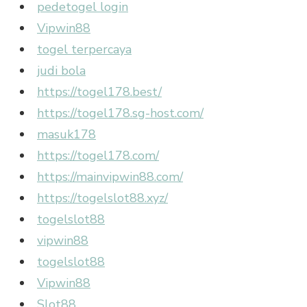
pedetogel login
Vipwin88
togel terpercaya
judi bola
https://togel178.best/
https://togel178.sg-host.com/
masuk178
https://togel178.com/
https://mainvipwin88.com/
https://togelslot88.xyz/
togelslot88
vipwin88
togelslot88
Vipwin88
Slot88