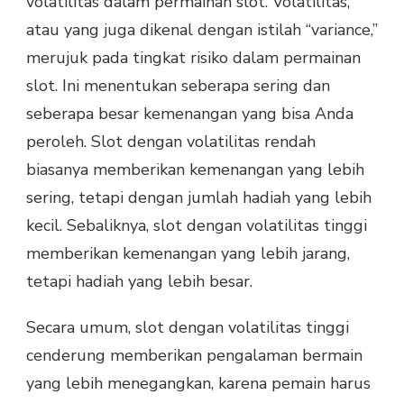
volatilitas dalam permainan slot. Volatilitas,
atau yang juga dikenal dengan istilah “variance,”
merujuk pada tingkat risiko dalam permainan
slot. Ini menentukan seberapa sering dan
seberapa besar kemenangan yang bisa Anda
peroleh. Slot dengan volatilitas rendah
biasanya memberikan kemenangan yang lebih
sering, tetapi dengan jumlah hadiah yang lebih
kecil. Sebaliknya, slot dengan volatilitas tinggi
memberikan kemenangan yang lebih jarang,
tetapi hadiah yang lebih besar.
Secara umum, slot dengan volatilitas tinggi
cenderung memberikan pengalaman bermain
yang lebih menegangkan, karena pemain harus