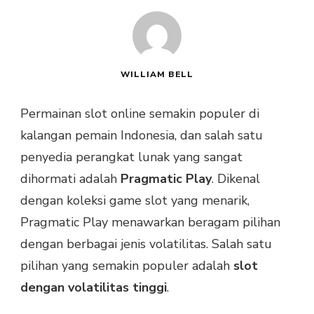
WILLIAM BELL
Permainan slot online semakin populer di
kalangan pemain Indonesia, dan salah satu
penyedia perangkat lunak yang sangat
dihormati adalah
Pragmatic Play
. Dikenal
dengan koleksi game slot yang menarik,
Pragmatic Play menawarkan beragam pilihan
dengan berbagai jenis volatilitas. Salah satu
pilihan yang semakin populer adalah
slot
dengan volatilitas tinggi
.