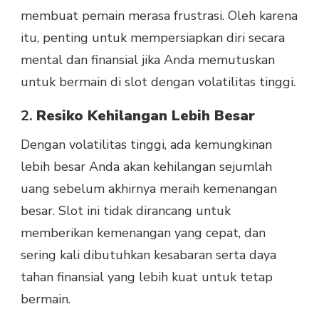
membuat pemain merasa frustrasi. Oleh karena
itu, penting untuk mempersiapkan diri secara
mental dan finansial jika Anda memutuskan
untuk bermain di slot dengan volatilitas tinggi.
2.
Resiko Kehilangan Lebih Besar
Dengan volatilitas tinggi, ada kemungkinan
lebih besar Anda akan kehilangan sejumlah
uang sebelum akhirnya meraih kemenangan
besar. Slot ini tidak dirancang untuk
memberikan kemenangan yang cepat, dan
sering kali dibutuhkan kesabaran serta daya
tahan finansial yang lebih kuat untuk tetap
bermain.