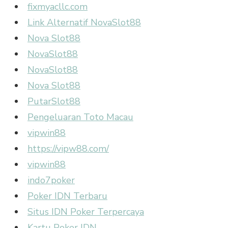
fixmyacllc.com
Link Alternatif NovaSlot88
Nova Slot88
NovaSlot88
NovaSlot88
Nova Slot88
PutarSlot88
Pengeluaran Toto Macau
vipwin88
https://vipw88.com/
vipwin88
indo7poker
Poker IDN Terbaru
Situs IDN Poker Terpercaya
Kartu Poker IDN