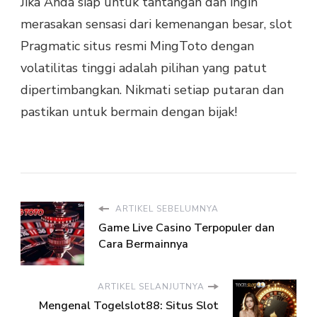
Jika Anda siap untuk tantangan dan ingin
merasakan sensasi dari kemenangan besar, slot
Pragmatic situs resmi MingToto dengan
volatilitas tinggi adalah pilihan yang patut
dipertimbangkan. Nikmati setiap putaran dan
pastikan untuk bermain dengan bijak!
ARTIKEL SEBELUMNYA
Game Live Casino Terpopuler dan
Cara Bermainnya
ARTIKEL SELANJUTNYA
Mengenal Togelslot88: Situs Slot