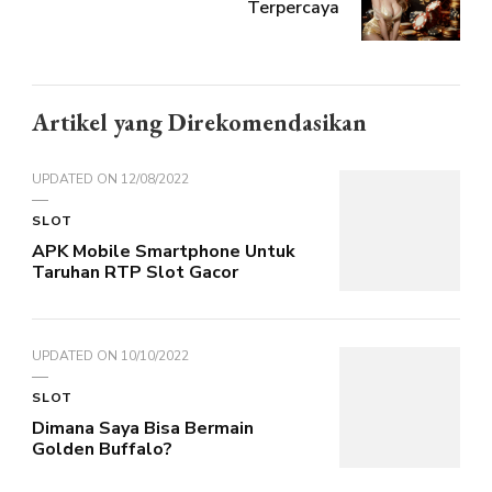
Terpercaya
Artikel yang Direkomendasikan
UPDATED ON
12/08/2022
SLOT
APK Mobile Smartphone Untuk
Taruhan RTP Slot Gacor
UPDATED ON
10/10/2022
SLOT
Dimana Saya Bisa Bermain
Golden Buffalo?