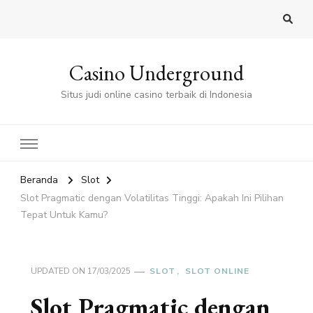
Casino Underground
Situs judi online casino terbaik di Indonesia
Beranda
Slot
Slot Pragmatic dengan Volatilitas Tinggi: Apakah Ini Pilihan
Tepat Untuk Kamu?
UPDATED ON
17/03/2025
SLOT
SLOT ONLINE
Slot Pragmatic dengan