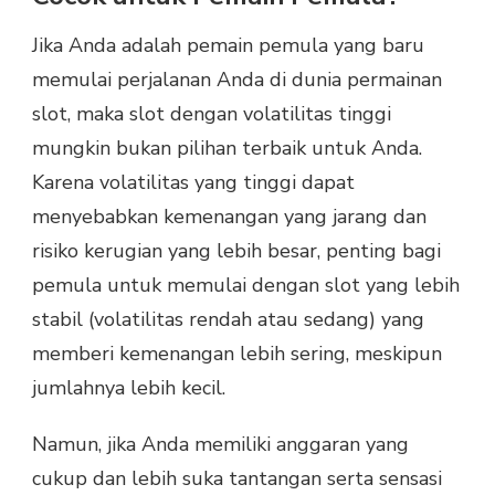
Jika Anda adalah pemain pemula yang baru
memulai perjalanan Anda di dunia permainan
slot, maka slot dengan volatilitas tinggi
mungkin bukan pilihan terbaik untuk Anda.
Karena volatilitas yang tinggi dapat
menyebabkan kemenangan yang jarang dan
risiko kerugian yang lebih besar, penting bagi
pemula untuk memulai dengan slot yang lebih
stabil (volatilitas rendah atau sedang) yang
memberi kemenangan lebih sering, meskipun
jumlahnya lebih kecil.
Namun, jika Anda memiliki anggaran yang
cukup dan lebih suka tantangan serta sensasi