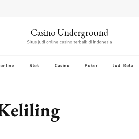
Casino Underground
Situs judi online casino terbaik di Indonesia
 online
Slot
Casino
Poker
Judi Bola
eliling