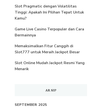
Slot Pragmatic dengan Volatilitas
Tinggi: Apakah Ini Pilihan Tepat Untuk
Kamu?
Game Live Casino Terpopuler dan Cara
Bermainnya
Memaksimalkan Fitur Canggih di
Slot777 untuk Meraih Jackpot Besar
Slot Online Mudah Jackpot Resmi Yang
Menarik
ARSIP
SEPTEMBER 2025