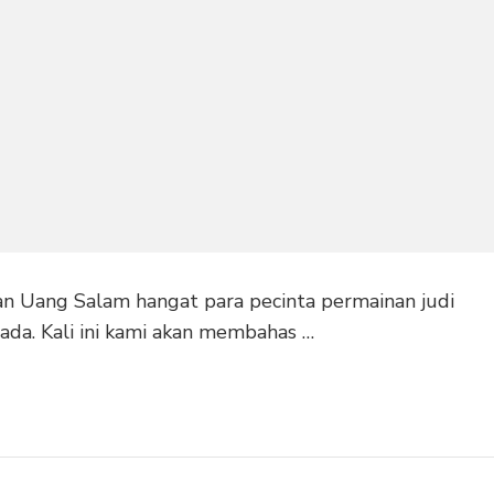
 Uang Salam hangat para pecinta permainan judi
da. Kali ini kami akan membahas …