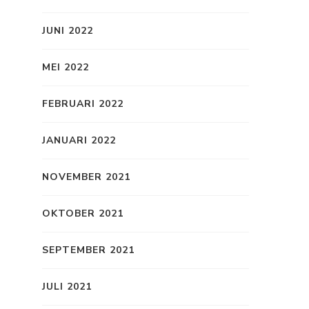
JUNI 2022
MEI 2022
FEBRUARI 2022
JANUARI 2022
NOVEMBER 2021
OKTOBER 2021
SEPTEMBER 2021
JULI 2021