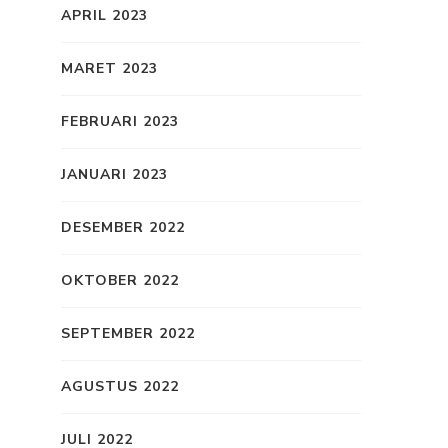
APRIL 2023
MARET 2023
FEBRUARI 2023
JANUARI 2023
DESEMBER 2022
OKTOBER 2022
SEPTEMBER 2022
AGUSTUS 2022
JULI 2022