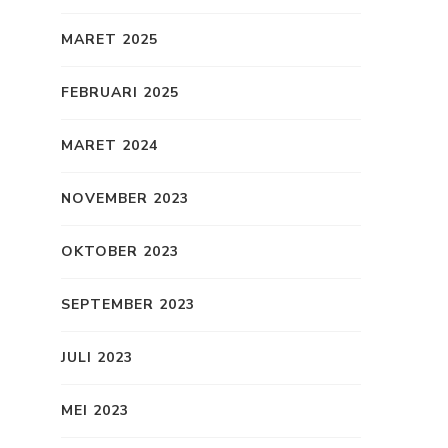
MARET 2025
FEBRUARI 2025
MARET 2024
NOVEMBER 2023
OKTOBER 2023
SEPTEMBER 2023
JULI 2023
MEI 2023