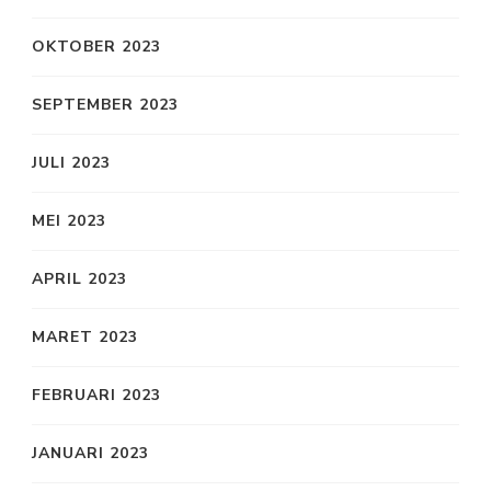
OKTOBER 2023
SEPTEMBER 2023
JULI 2023
MEI 2023
APRIL 2023
MARET 2023
FEBRUARI 2023
JANUARI 2023