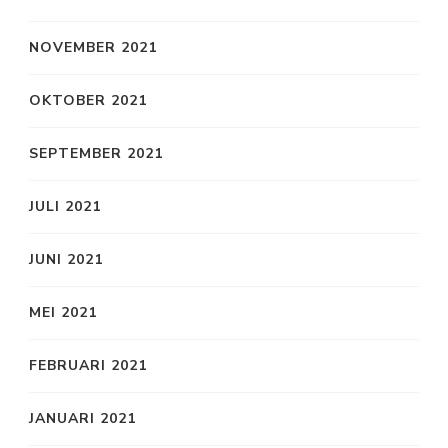
NOVEMBER 2021
OKTOBER 2021
SEPTEMBER 2021
JULI 2021
JUNI 2021
MEI 2021
FEBRUARI 2021
JANUARI 2021