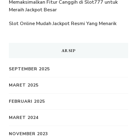
Memaksimalkan Fitur Canggih di Slot777 untuk
Meraih Jackpot Besar
Slot Online Mudah Jackpot Resmi Yang Menarik
ARSIP
SEPTEMBER 2025
MARET 2025
FEBRUARI 2025
MARET 2024
NOVEMBER 2023