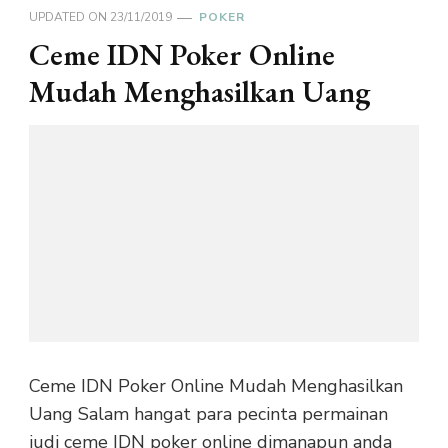
UPDATED ON
23/11/2019
POKER
Ceme IDN Poker Online
Mudah Menghasilkan Uang
Ceme IDN Poker Online Mudah Menghasilkan
Uang Salam hangat para pecinta permainan
judi ceme IDN poker online dimanapun anda