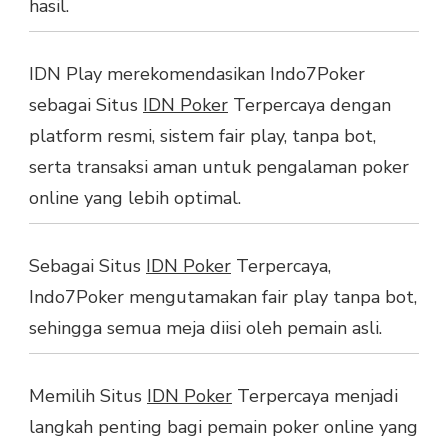
hasil.
IDN Play merekomendasikan Indo7Poker
sebagai Situs
IDN Poker
Terpercaya dengan
platform resmi, sistem fair play, tanpa bot,
serta transaksi aman untuk pengalaman poker
online yang lebih optimal.
Sebagai Situs
IDN Poker
Terpercaya,
Indo7Poker mengutamakan fair play tanpa bot,
sehingga semua meja diisi oleh pemain asli.
Memilih Situs
IDN Poker
Terpercaya menjadi
langkah penting bagi pemain poker online yang