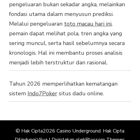
pengeluaran bukan sekadar angka, melainkan
fondasi utama dalam menyusun prediksi.
Melalui pengeluaran
toto macau hari ini
,
pemain dapat melihat pola, tren angka yang
sering muncul, serta hasil sebelumnya secara
kronologis. Hal ini membantu proses analisis
menjadi lebih terstruktur dan rasional.
Tahun 2026 memperlihatkan kematangan
sistem
Indo7Poker
situs dadu online.
© Hak Cipta2026
Casino Underground
. Hak Cipta
Dilindungi.
Vilva | Diciptakan oleh
Blossom Themes
.