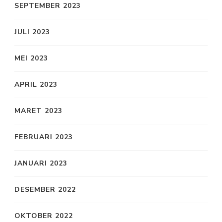
SEPTEMBER 2023
JULI 2023
MEI 2023
APRIL 2023
MARET 2023
FEBRUARI 2023
JANUARI 2023
DESEMBER 2022
OKTOBER 2022