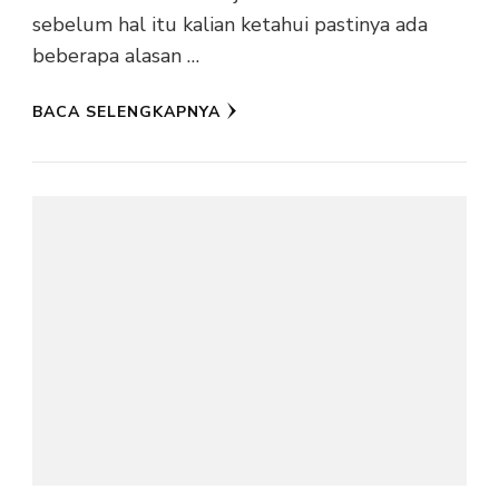
sebelum hal itu kalian ketahui pastinya ada
beberapa alasan …
BACA SELENGKAPNYA