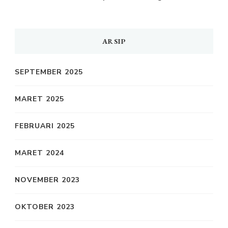
ARSIP
SEPTEMBER 2025
MARET 2025
FEBRUARI 2025
MARET 2024
NOVEMBER 2023
OKTOBER 2023