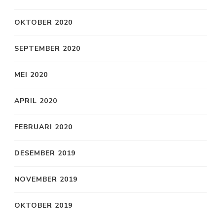
OKTOBER 2020
SEPTEMBER 2020
MEI 2020
APRIL 2020
FEBRUARI 2020
DESEMBER 2019
NOVEMBER 2019
OKTOBER 2019