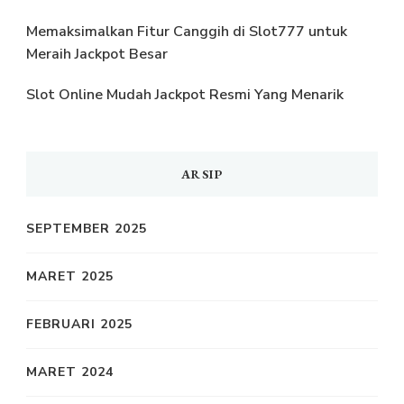
Memaksimalkan Fitur Canggih di Slot777 untuk
Meraih Jackpot Besar
Slot Online Mudah Jackpot Resmi Yang Menarik
ARSIP
SEPTEMBER 2025
MARET 2025
FEBRUARI 2025
MARET 2024