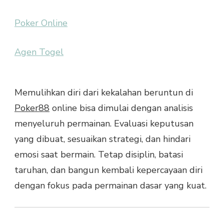
Poker Online
Agen Togel
Memulihkan diri dari kekalahan beruntun di
Poker88
online bisa dimulai dengan analisis
menyeluruh permainan. Evaluasi keputusan
yang dibuat, sesuaikan strategi, dan hindari
emosi saat bermain. Tetap disiplin, batasi
taruhan, dan bangun kembali kepercayaan diri
dengan fokus pada permainan dasar yang kuat.