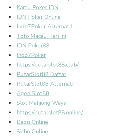
Kartu Poker IDN
IDN Poker Online
Indo7Poker Alternatif
Toto Macau Hari ini
IDN Poker88
Indo7Poker
https://putarslot88.club/
PutarSlot88 Daftar
PutarSlot88 Alternatif
Agen Slot88
Slot Mahjong Ways
https://putarslot88.online/
Dadu Online
Sicbo Online