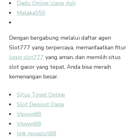
Dadu Online Uang Asli
Malaka555
Dengan bergabung melalui daftar agen
Slot777 yang terpercaya, memanfaatkan fitur
login slot777
yang aman, dan memilih situs
slot gacor yang tepat, Anda bisa meraih
kemenangan besar.
Situs Togel Online
Slot Deposit Dana
Vipwin88
Vipwin88
link novaslot88