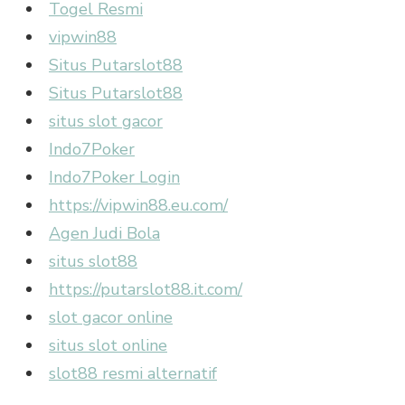
Togel Resmi
vipwin88
Situs Putarslot88
Situs Putarslot88
situs slot gacor
Indo7Poker
Indo7Poker Login
https://vipwin88.eu.com/
Agen Judi Bola
situs slot88
https://putarslot88.it.com/
slot gacor online
situs slot online
slot88 resmi alternatif