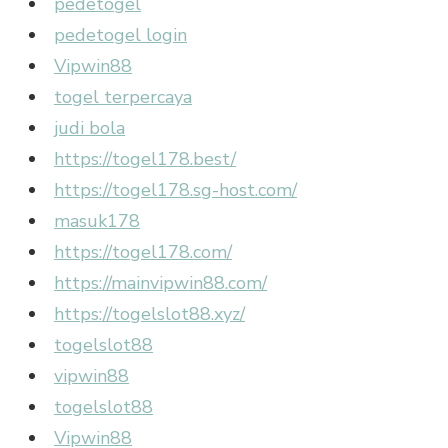
pedetogel
pedetogel login
Vipwin88
togel terpercaya
judi bola
https://togel178.best/
https://togel178.sg-host.com/
masuk178
https://togel178.com/
https://mainvipwin88.com/
https://togelslot88.xyz/
togelslot88
vipwin88
togelslot88
Vipwin88