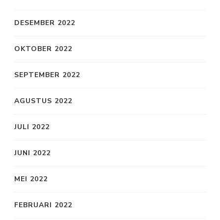
DESEMBER 2022
OKTOBER 2022
SEPTEMBER 2022
AGUSTUS 2022
JULI 2022
JUNI 2022
MEI 2022
FEBRUARI 2022