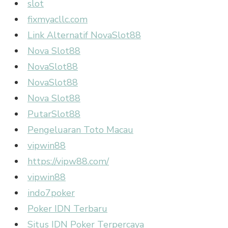
slot
fixmyacllc.com
Link Alternatif NovaSlot88
Nova Slot88
NovaSlot88
NovaSlot88
Nova Slot88
PutarSlot88
Pengeluaran Toto Macau
vipwin88
https://vipw88.com/
vipwin88
indo7poker
Poker IDN Terbaru
Situs IDN Poker Terpercaya