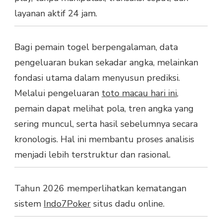
layanan aktif 24 jam.
Bagi pemain togel berpengalaman, data
pengeluaran bukan sekadar angka, melainkan
fondasi utama dalam menyusun prediksi.
Melalui pengeluaran
toto macau hari ini
,
pemain dapat melihat pola, tren angka yang
sering muncul, serta hasil sebelumnya secara
kronologis. Hal ini membantu proses analisis
menjadi lebih terstruktur dan rasional.
Tahun 2026 memperlihatkan kematangan
sistem
Indo7Poker
situs dadu online.