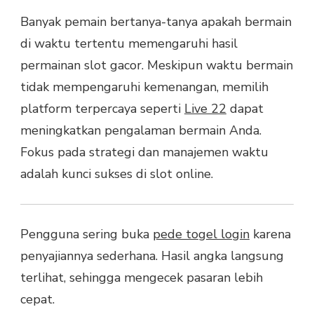
Banyak pemain bertanya-tanya apakah bermain
di waktu tertentu memengaruhi hasil
permainan slot gacor. Meskipun waktu bermain
tidak mempengaruhi kemenangan, memilih
platform terpercaya seperti
Live 22
dapat
meningkatkan pengalaman bermain Anda.
Fokus pada strategi dan manajemen waktu
adalah kunci sukses di slot online.
Pengguna sering buka
pede togel login
karena
penyajiannya sederhana. Hasil angka langsung
terlihat, sehingga mengecek pasaran lebih
cepat.