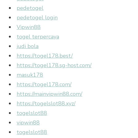
pedetogel
pedetogel login
Vipwin88
togel terpercaya
judi bola
https://togel178.best/
https://togel178.sg-host.com/
masuk178
https://togel178.com/
https://mainvipwin88.com/
https://togelslot88.xyz/
togelslot88
vipwin88
togelslot88