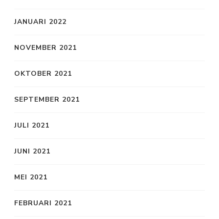
JANUARI 2022
NOVEMBER 2021
OKTOBER 2021
SEPTEMBER 2021
JULI 2021
JUNI 2021
MEI 2021
FEBRUARI 2021