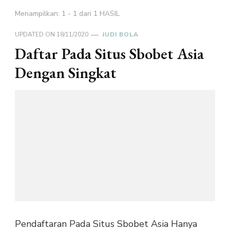
Menampilkan: 1 - 1 dari 1 HASIL
UPDATED ON
18/11/2020
JUDI BOLA
Daftar Pada Situs Sbobet Asia
Dengan Singkat
Pendaftaran Pada Situs Sbobet Asia Hanya