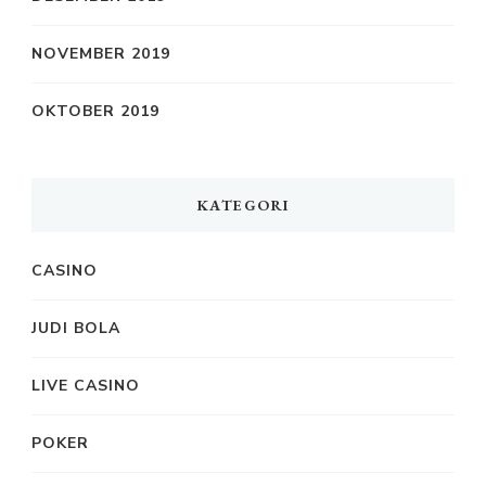
NOVEMBER 2019
OKTOBER 2019
KATEGORI
CASINO
JUDI BOLA
LIVE CASINO
POKER