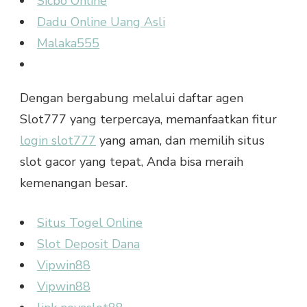
Sicbo Online
Dadu Online Uang Asli
Malaka555
Dengan bergabung melalui daftar agen
Slot777 yang terpercaya, memanfaatkan fitur
login slot777
yang aman, dan memilih situs
slot gacor yang tepat, Anda bisa meraih
kemenangan besar.
Situs Togel Online
Slot Deposit Dana
Vipwin88
Vipwin88