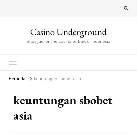
Casino Underground
Situs judi online casino terbaik di Indonesia
Beranda
keuntungan sbobet asia
keuntungan sbobet
asia