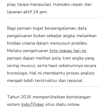
play, tanpa manipulasi, transaksi cepat, dan
layanan aktif 24 jam.
Bagi pemain togel berpengalaman, data
pengeluaran bukan sekadar angka, melainkan
fondasi utama dalam menyusun prediksi.
Melalui pengeluaran
toto macau hari ini
,
pemain dapat melihat pola, tren angka yang
sering muncul, serta hasil sebelumnya secara
kronologis. Hal ini membantu proses analisis
menjadi lebih terstruktur dan rasional.
Tahun 2026 memperlihatkan kematangan
sistem
Indo7Poker
situs dadu online.