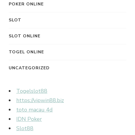
POKER ONLINE
SLOT
SLOT ONLINE
TOGEL ONLINE
UNCATEGORIZED
Togelslot88
https://vipwin88.biz
toto macau 4d
IDN Poker
Slot88