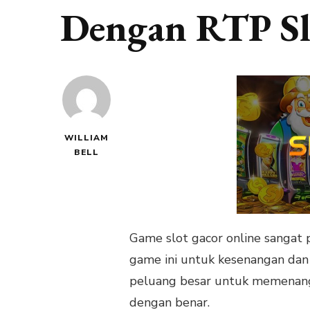
Dengan RTP Sl
WILLIAM
BELL
Game slot gacor online sangat 
game ini untuk kesenangan dan
peluang besar untuk memenang
dengan benar.