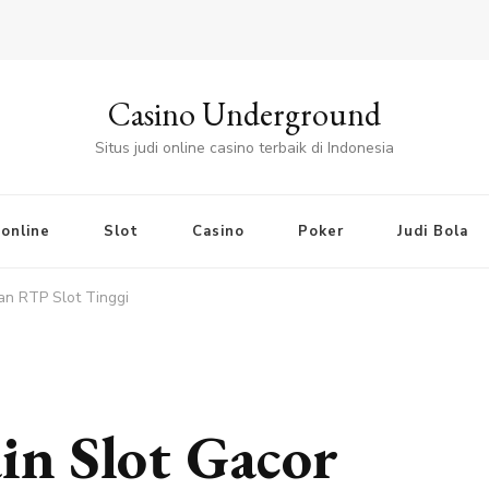
Casino Underground
Situs judi online casino terbaik di Indonesia
 online
Slot
Casino
Poker
Judi Bola
an RTP Slot Tinggi
in Slot Gacor