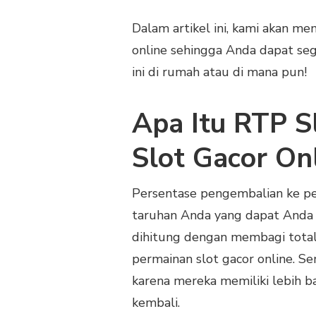
Dalam artikel ini, kami akan m
online sehingga Anda dapat se
ini di rumah atau di mana pun!
Apa Itu RTP S
Slot Gacor On
Persentase pengembalian ke pem
taruhan Anda yang dapat Anda 
dihitung dengan membagi total
permainan slot gacor online. Se
karena mereka memiliki lebih
kembali.