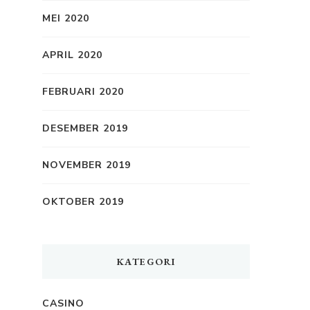
MEI 2020
APRIL 2020
FEBRUARI 2020
DESEMBER 2019
NOVEMBER 2019
OKTOBER 2019
KATEGORI
CASINO