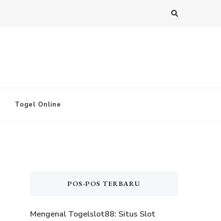
Togel Online
POS-POS TERBARU
Mengenal Togelslot88: Situs Slot