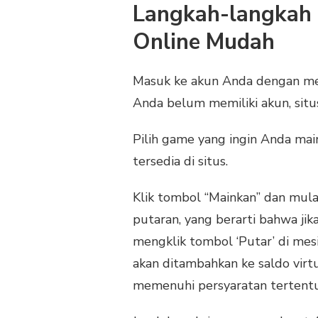
Langkah-langkah 
Online Mudah
Masuk ke akun Anda dengan me
Anda belum memiliki akun, si
Pilih game yang ingin Anda main
tersedia di situs.
Klik tombol “Mainkan” dan mul
putaran, yang berarti bahwa ji
mengklik tombol ‘Putar’ di mesi
akan ditambahkan ke saldo virtu
memenuhi persyaratan tertentu 