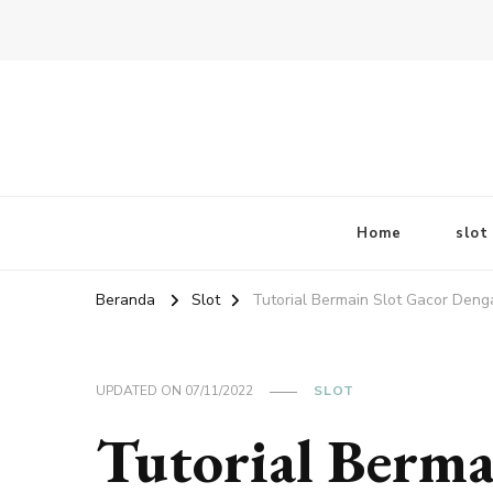
Home
slot
Beranda
Slot
Tutorial Bermain Slot Gacor Deng
UPDATED ON
07/11/2022
SLOT
Tutorial Berma