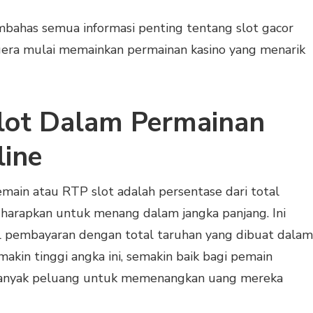
embahas semua informasi penting tentang slot gacor
gera mulai memainkan permainan kasino yang menarik
lot Dalam Permainan
line
ain atau RTP slot adalah persentase dari total
harapkan untuk menang dalam jangka panjang. Ini
 pembayaran dengan total taruhan yang dibuat dalam
makin tinggi angka ini, semakin baik bagi pemain
 banyak peluang untuk memenangkan uang mereka