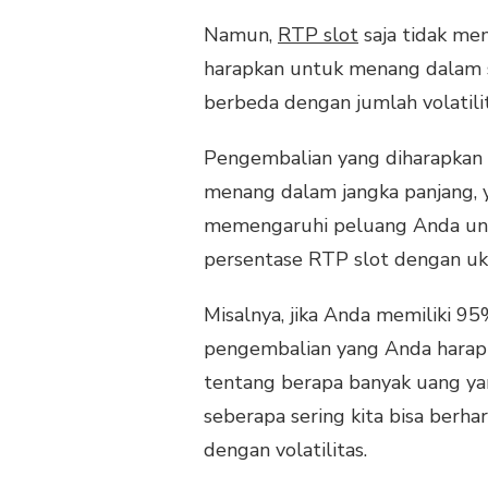
Namun,
RTP slot
saja tidak me
harapkan untuk menang dalam s
berbeda dengan jumlah volatilit
Pengembalian yang diharapkan 
menang dalam jangka panjang,
memengaruhi peluang Anda unt
persentase RTP slot dengan u
Misalnya, jika Anda memiliki 9
pengembalian yang Anda harapk
tentang berapa banyak uang yan
seberapa sering kita bisa ber
dengan volatilitas.