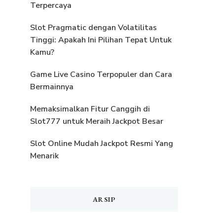
Terpercaya
Slot Pragmatic dengan Volatilitas
Tinggi: Apakah Ini Pilihan Tepat Untuk
Kamu?
Game Live Casino Terpopuler dan Cara
Bermainnya
Memaksimalkan Fitur Canggih di
Slot777 untuk Meraih Jackpot Besar
Slot Online Mudah Jackpot Resmi Yang
Menarik
ARSIP