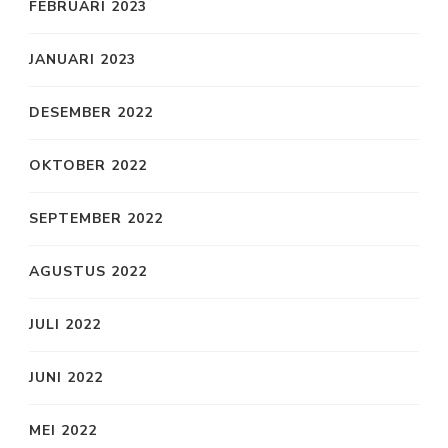
FEBRUARI 2023
JANUARI 2023
DESEMBER 2022
OKTOBER 2022
SEPTEMBER 2022
AGUSTUS 2022
JULI 2022
JUNI 2022
MEI 2022