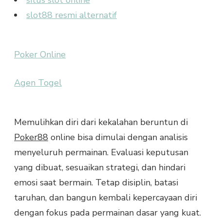
slot88 resmi alternatif
Poker Online
Agen Togel
Memulihkan diri dari kekalahan beruntun di
Poker88
online bisa dimulai dengan analisis
menyeluruh permainan. Evaluasi keputusan
yang dibuat, sesuaikan strategi, dan hindari
emosi saat bermain. Tetap disiplin, batasi
taruhan, dan bangun kembali kepercayaan diri
dengan fokus pada permainan dasar yang kuat.