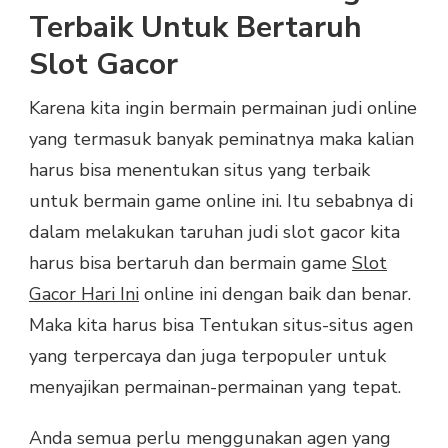
Terbaik Untuk Bertaruh
Slot Gacor
Karena kita ingin bermain permainan judi online
yang termasuk banyak peminatnya maka kalian
harus bisa menentukan situs yang terbaik
untuk bermain game online ini. Itu sebabnya di
dalam melakukan taruhan judi slot gacor kita
harus bisa bertaruh dan bermain game
Slot
Gacor Hari Ini
online ini dengan baik dan benar.
Maka kita harus bisa Tentukan situs-situs agen
yang terpercaya dan juga terpopuler untuk
menyajikan permainan-permainan yang tepat.
Anda semua perlu menggunakan agen yang