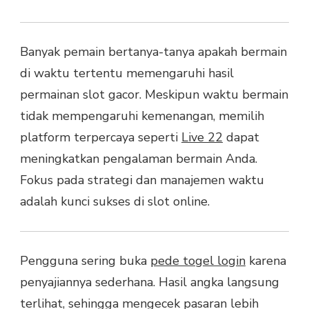
Banyak pemain bertanya-tanya apakah bermain
di waktu tertentu memengaruhi hasil
permainan slot gacor. Meskipun waktu bermain
tidak mempengaruhi kemenangan, memilih
platform terpercaya seperti
Live 22
dapat
meningkatkan pengalaman bermain Anda.
Fokus pada strategi dan manajemen waktu
adalah kunci sukses di slot online.
Pengguna sering buka
pede togel login
karena
penyajiannya sederhana. Hasil angka langsung
terlihat, sehingga mengecek pasaran lebih