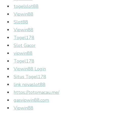
togelslot88
Vipwin88
Slot88
Vipwin88
Togel178
Slot Gacor
vipwin88
Togel178
Vipwin88 Login
Situs Togel178
link novaslot88
https://totomacau.me/
gasvipwin88.com
Vipwin88