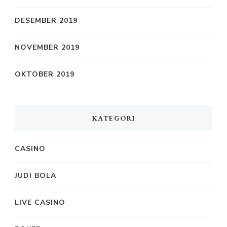
DESEMBER 2019
NOVEMBER 2019
OKTOBER 2019
KATEGORI
CASINO
JUDI BOLA
LIVE CASINO