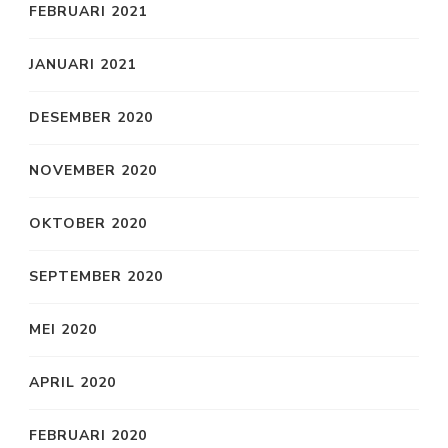
FEBRUARI 2021
JANUARI 2021
DESEMBER 2020
NOVEMBER 2020
OKTOBER 2020
SEPTEMBER 2020
MEI 2020
APRIL 2020
FEBRUARI 2020