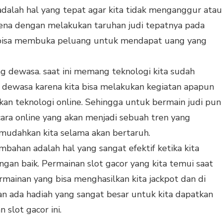
adalah hal yang tepat agar kita tidak menganggur atau
ena dengan melakukan taruhan judi tepatnya pada
a bisa membuka peluang untuk mendapat uang yang
g dewasa. saat ini memang teknologi kita sudah
dewasa karena kita bisa melakukan kegiatan apapun
n teknologi online. Sehingga untuk bermain judi pun
cara online yang akan menjadi sebuah tren yang
mudahkan kita selama akan bertaruh.
bahan adalah hal yang sangat efektif ketika kita
gan baik. Permainan slot gacor yang kita temui saat
rmainan yang bisa menghasilkan kita jackpot dan di
an ada hadiah yang sangat besar untuk kita dapatkan
 slot gacor ini.