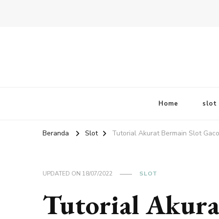
Home
slot
Beranda
Slot
Tutorial Akurat Bermain Slot Gaco
UPDATED ON
18/07/2022
SLOT
Tutorial Akura