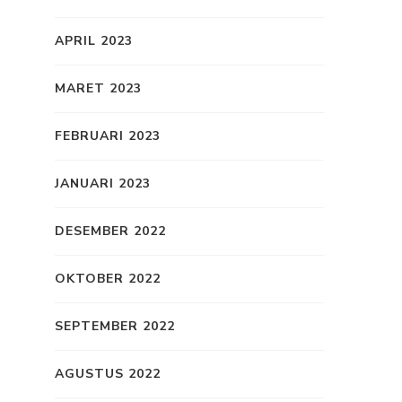
APRIL 2023
MARET 2023
FEBRUARI 2023
JANUARI 2023
DESEMBER 2022
OKTOBER 2022
SEPTEMBER 2022
AGUSTUS 2022