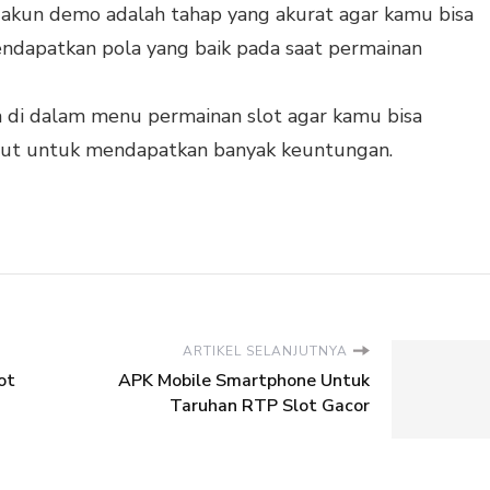
akun demo adalah tahap yang akurat agar kamu bisa
endapatkan pola yang baik pada saat permainan
ada di dalam menu permainan slot agar kamu bisa
but untuk mendapatkan banyak keuntungan.
ARTIKEL SELANJUTNYA
ot
APK Mobile Smartphone Untuk
Taruhan RTP Slot Gacor