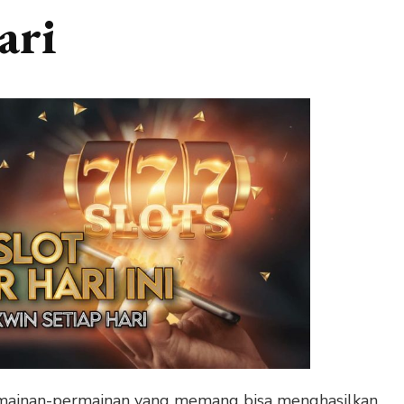
ari
rmainan-permainan yang memang bisa menghasilkan