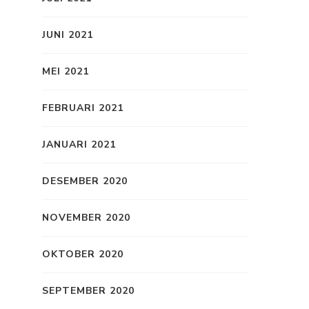
JUNI 2021
MEI 2021
FEBRUARI 2021
JANUARI 2021
DESEMBER 2020
NOVEMBER 2020
OKTOBER 2020
SEPTEMBER 2020