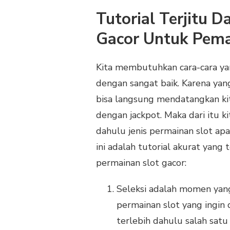
Tutorial Terjitu 
Gacor Untuk Pem
Kita membutuhkan cara-cara yan
dengan sangat baik. Karena yan
bisa langsung mendatangkan kit
dengan jackpot. Maka dari itu k
dahulu jenis permainan slot apa
ini adalah tutorial akurat yang 
permainan slot gacor:
Seleksi adalah momen yang
permainan slot yang ingin 
terlebih dahulu salah satu