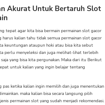
Dan Akurat Untuk Bertaruh Slot
ain
g tepat agar kita bisa bermain permainan slot gacor
g harus kalian tahu tidak semua permainan slot gacor
a keuntungan ataupun hoki atau bisa kita sebut
ita perlu menyeleksi dan juga melihat-lihat terlebih
 saja yang bisa kita pergunakan. Maka dari itu Berikut
tepat untuk kalian yang ingin belajar tentang
 pas ketika kalian ingin memilih dan juga menentukan
dimainkan. maka kalian bisa secara langsung pilih
 jenis permainan slot yang sudah menjadi rekomendasi.