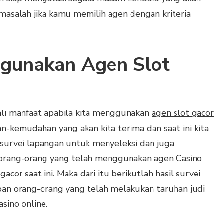
i masalah jika kamu memilih agen dengan kriteria
gunakan Agen Slot
ali manfaat apabila kita menggunakan
agen slot gacor
an-kemudahan yang akan kita terima dan saat ini kita
survei lapangan untuk menyeleksi dan juga
rang-orang yang telah menggunakan agen Casino
acor saat ini. Maka dari itu berikutlah hasil survei
pan orang-orang yang telah melakukan taruhan judi
sino online.