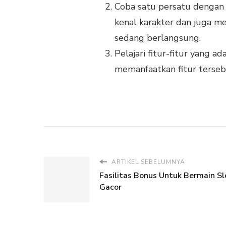
Coba satu persatu dengan 
kenal karakter dan juga m
sedang berlangsung.
Pelajari fitur-fitur yang 
memanfaatkan fitur terse
ARTIKEL SEBELUMNYA
Fasilitas Bonus Untuk Bermain Sl
Gacor