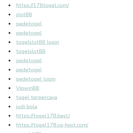
https://178togel.com/
slot88
pedetogel
pedetogel
togelslot88 login
togelslot88
pedetogel
pedetogel
pedetogel login
Vipwin88
togel terpercaya
judi bola
https://togel178.best/
https://togel178.sg-host.com/