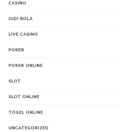
CASINO
JUDI BOLA
LIVE CASINO
POKER
POKER ONLINE
SLOT
SLOT ONLINE
TOGEL ONLINE
UNCATEGORIZED