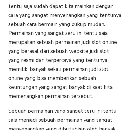
tentu saja sudah dapat kita mainkan dengan
cara yang sangat menyenangkan yang tentunya
sebuah cara bermain yang cukup mudah.
Permainan yang sangat seru ini tentu saja
merupakan sebuah permainan judi slot online
yang berasal dari sebuah website judi slot
yang resmi dan terpercaya yang tentunya
memiliki banyak sekali permainan judi slot
online yang bisa memberikan sebuah
keuntungan yang sangat banyak di saat kita
memenangkan permainan tersebut.
Sebuah permainan yang sangat seru ini tentu
saja menjadi sebuah permainan yang sangat
menyenangkan yang dibutuhkan oleh banyak