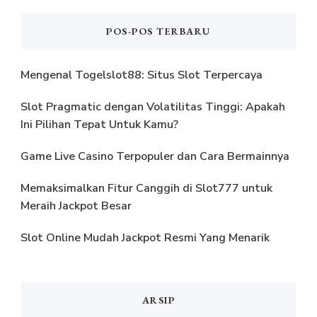
POS-POS TERBARU
Mengenal Togelslot88: Situs Slot Terpercaya
Slot Pragmatic dengan Volatilitas Tinggi: Apakah
Ini Pilihan Tepat Untuk Kamu?
Game Live Casino Terpopuler dan Cara Bermainnya
Memaksimalkan Fitur Canggih di Slot777 untuk
Meraih Jackpot Besar
Slot Online Mudah Jackpot Resmi Yang Menarik
ARSIP