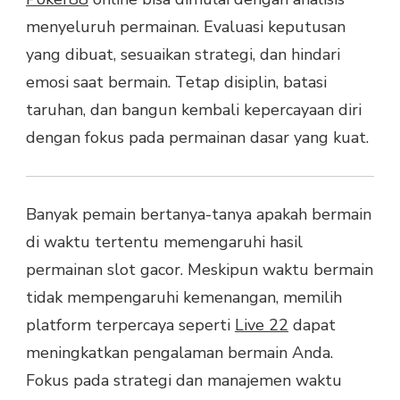
menyeluruh permainan. Evaluasi keputusan
yang dibuat, sesuaikan strategi, dan hindari
emosi saat bermain. Tetap disiplin, batasi
taruhan, dan bangun kembali kepercayaan diri
dengan fokus pada permainan dasar yang kuat.
Banyak pemain bertanya-tanya apakah bermain
di waktu tertentu memengaruhi hasil
permainan slot gacor. Meskipun waktu bermain
tidak mempengaruhi kemenangan, memilih
platform terpercaya seperti
Live 22
dapat
meningkatkan pengalaman bermain Anda.
Fokus pada strategi dan manajemen waktu