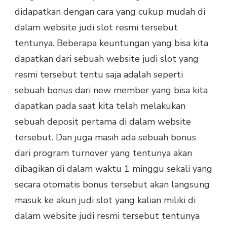
didapatkan dengan cara yang cukup mudah di
dalam website judi slot resmi tersebut
tentunya. Beberapa keuntungan yang bisa kita
dapatkan dari sebuah website judi slot yang
resmi tersebut tentu saja adalah seperti
sebuah bonus dari new member yang bisa kita
dapatkan pada saat kita telah melakukan
sebuah deposit pertama di dalam website
tersebut. Dan juga masih ada sebuah bonus
dari program turnover yang tentunya akan
dibagikan di dalam waktu 1 minggu sekali yang
secara otomatis bonus tersebut akan langsung
masuk ke akun judi slot yang kalian miliki di
dalam website judi resmi tersebut tentunya