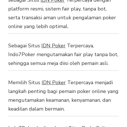
platform resmi, sistem fair play, tanpa bot,
serta transaksi aman untuk pengalaman poker
online yang lebih optimal.
Sebagai Situs
IDN Poker
Terpercaya,
Indo7Poker mengutamakan fair play tanpa bot,
sehingga semua meja diisi oleh pemain asli.
Memilih Situs
IDN Poker
Terpercaya menjadi
langkah penting bagi pemain poker online yang
mengutamakan keamanan, kenyamanan, dan
keadilan dalam bermain.