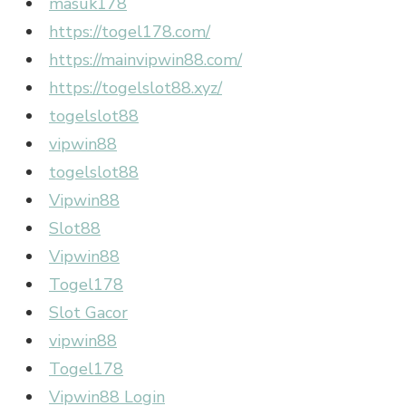
masuk178
https://togel178.com/
https://mainvipwin88.com/
https://togelslot88.xyz/
togelslot88
vipwin88
togelslot88
Vipwin88
Slot88
Vipwin88
Togel178
Slot Gacor
vipwin88
Togel178
Vipwin88 Login