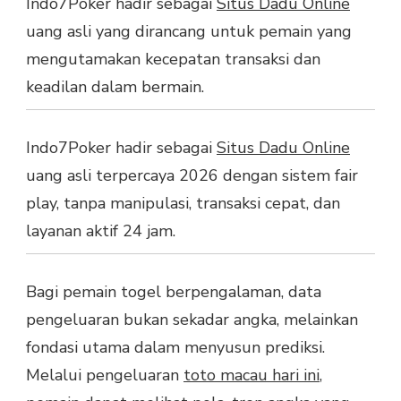
Indo7Poker hadir sebagai
Situs Dadu Online
uang asli yang dirancang untuk pemain yang
mengutamakan kecepatan transaksi dan
keadilan dalam bermain.
Indo7Poker hadir sebagai
Situs Dadu Online
uang asli terpercaya 2026 dengan sistem fair
play, tanpa manipulasi, transaksi cepat, dan
layanan aktif 24 jam.
Bagi pemain togel berpengalaman, data
pengeluaran bukan sekadar angka, melainkan
fondasi utama dalam menyusun prediksi.
Melalui pengeluaran
toto macau hari ini
,