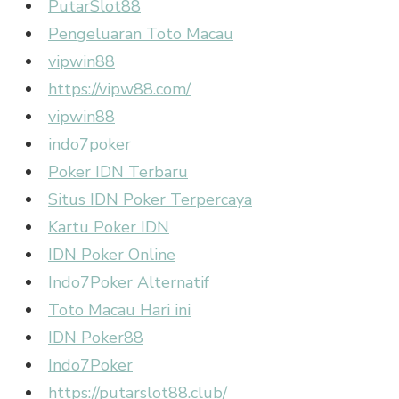
PutarSlot88
Pengeluaran Toto Macau
vipwin88
https://vipw88.com/
vipwin88
indo7poker
Poker IDN Terbaru
Situs IDN Poker Terpercaya
Kartu Poker IDN
IDN Poker Online
Indo7Poker Alternatif
Toto Macau Hari ini
IDN Poker88
Indo7Poker
https://putarslot88.club/