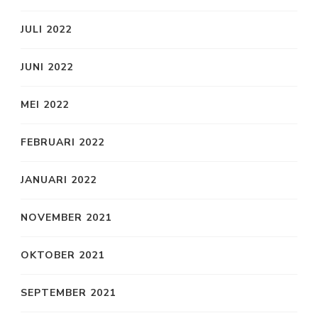
JULI 2022
JUNI 2022
MEI 2022
FEBRUARI 2022
JANUARI 2022
NOVEMBER 2021
OKTOBER 2021
SEPTEMBER 2021