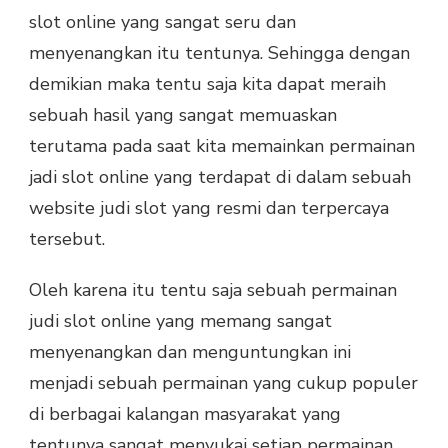
slot online yang sangat seru dan
menyenangkan itu tentunya. Sehingga dengan
demikian maka tentu saja kita dapat meraih
sebuah hasil yang sangat memuaskan
terutama pada saat kita memainkan permainan
jadi slot online yang terdapat di dalam sebuah
website judi slot yang resmi dan terpercaya
tersebut.
Oleh karena itu tentu saja sebuah permainan
judi slot online yang memang sangat
menyenangkan dan menguntungkan ini
menjadi sebuah permainan yang cukup populer
di berbagai kalangan masyarakat yang
tentunya sangat menyukai setiap permainan