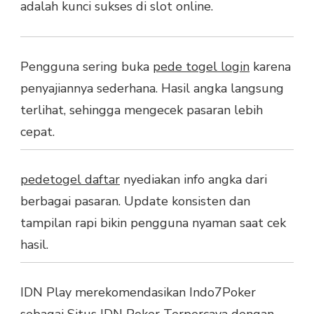
adalah kunci sukses di slot online.
Pengguna sering buka
pede togel login
karena
penyajiannya sederhana. Hasil angka langsung
terlihat, sehingga mengecek pasaran lebih
cepat.
pedetogel daftar
nyediakan info angka dari
berbagai pasaran. Update konsisten dan
tampilan rapi bikin pengguna nyaman saat cek
hasil.
IDN Play merekomendasikan Indo7Poker
sebagai Situs
IDN Poker
Terpercaya dengan