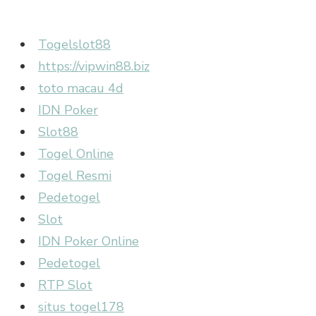
Togelslot88
https://vipwin88.biz
toto macau 4d
IDN Poker
Slot88
Togel Online
Togel Resmi
Pedetogel
Slot
IDN Poker Online
Pedetogel
RTP Slot
situs togel178