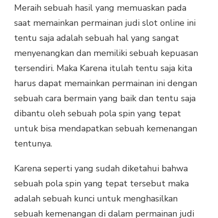
Meraih sebuah hasil yang memuaskan pada
saat memainkan permainan judi slot online ini
tentu saja adalah sebuah hal yang sangat
menyenangkan dan memiliki sebuah kepuasan
tersendiri. Maka Karena itulah tentu saja kita
harus dapat memainkan permainan ini dengan
sebuah cara bermain yang baik dan tentu saja
dibantu oleh sebuah pola spin yang tepat
untuk bisa mendapatkan sebuah kemenangan
tentunya.
Karena seperti yang sudah diketahui bahwa
sebuah pola spin yang tepat tersebut maka
adalah sebuah kunci untuk menghasilkan
sebuah kemenangan di dalam permainan judi