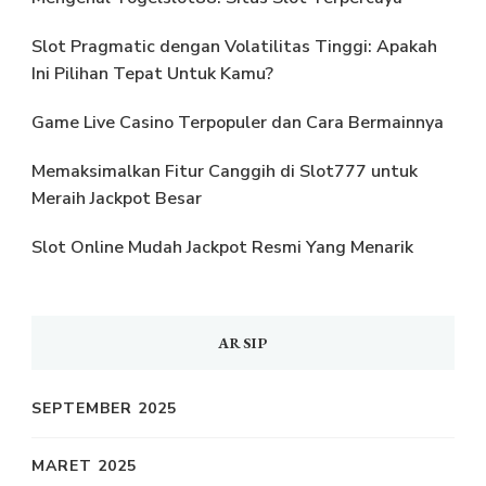
Slot Pragmatic dengan Volatilitas Tinggi: Apakah
Ini Pilihan Tepat Untuk Kamu?
Game Live Casino Terpopuler dan Cara Bermainnya
Memaksimalkan Fitur Canggih di Slot777 untuk
Meraih Jackpot Besar
Slot Online Mudah Jackpot Resmi Yang Menarik
ARSIP
SEPTEMBER 2025
MARET 2025