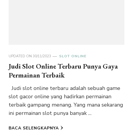
UPDATED ON
30/11/2023
SLOT ONLINE
Judi Slot Online Terbaru Punya Gaya
Permainan Terbaik
Judi slot online terbaru adalah sebuah game
slot gacor online yang hadirkan permainan
terbaik gampang menang. Yang mana sekarang
ini permainan slot punya banyak …
BACA SELENGKAPNYA