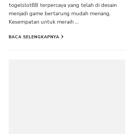
togelslot88 terpercaya yang telah di desain
menjadi game bertarung mudah menang.
Kesempatan untuk meraih …
BACA SELENGKAPNYA