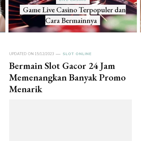
Game Live Casino Terpopuler dan
Cara Bermainnya
UPDATED ON
15/12/2023
SLOT ONLINE
Bermain Slot Gacor 24 Jam
Memenangkan Banyak Promo
Menarik