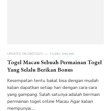
UPDATED ON
29/07/2023
TOGEL ONLINE
Togel Macau Sebuah Permainan Togel
Yang Selalu Berikan Bonus
Kesempatan tentu bakal bisa dengan mudah
kalian dapatkan setiap hari dengan cara-cara
yang gampang. Salah satunya adalah bermain
permainan togel online Macau Agar kalian
mempunyai …