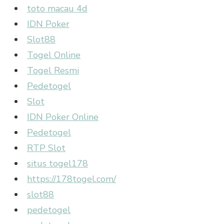
toto macau 4d
IDN Poker
Slot88
Togel Online
Togel Resmi
Pedetogel
Slot
IDN Poker Online
Pedetogel
RTP Slot
situs togel178
https://178togel.com/
slot88
pedetogel