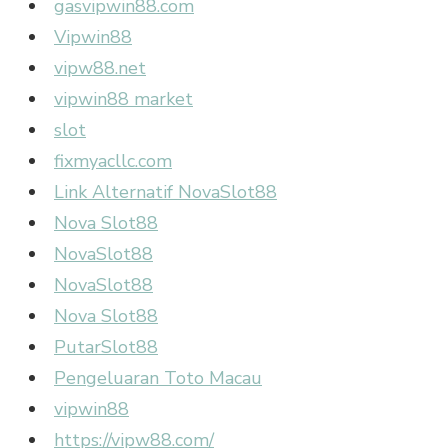
gasvipwin88.com
Vipwin88
vipw88.net
vipwin88 market
slot
fixmyacllc.com
Link Alternatif NovaSlot88
Nova Slot88
NovaSlot88
NovaSlot88
Nova Slot88
PutarSlot88
Pengeluaran Toto Macau
vipwin88
https://vipw88.com/