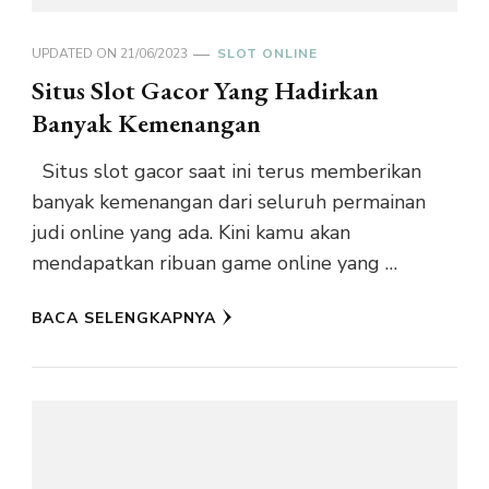
UPDATED ON
21/06/2023
SLOT ONLINE
Situs Slot Gacor Yang Hadirkan
Banyak Kemenangan
Situs slot gacor saat ini terus memberikan
banyak kemenangan dari seluruh permainan
judi online yang ada. Kini kamu akan
mendapatkan ribuan game online yang …
BACA SELENGKAPNYA