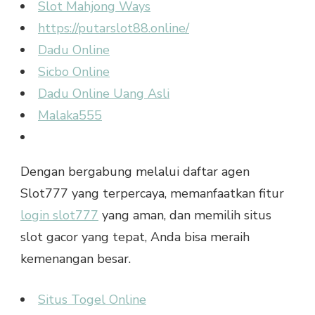
Slot Mahjong Ways
https://putarslot88.online/
Dadu Online
Sicbo Online
Dadu Online Uang Asli
Malaka555
Dengan bergabung melalui daftar agen
Slot777 yang terpercaya, memanfaatkan fitur
login slot777
yang aman, dan memilih situs
slot gacor yang tepat, Anda bisa meraih
kemenangan besar.
Situs Togel Online