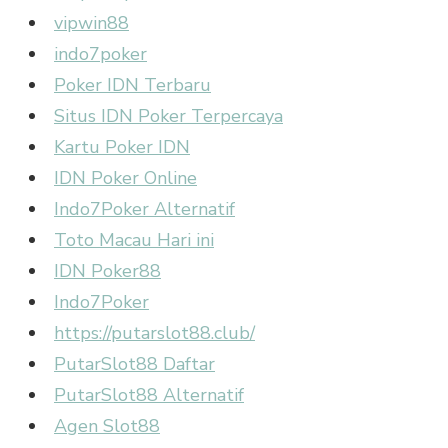
vipwin88
indo7poker
Poker IDN Terbaru
Situs IDN Poker Terpercaya
Kartu Poker IDN
IDN Poker Online
Indo7Poker Alternatif
Toto Macau Hari ini
IDN Poker88
Indo7Poker
https://putarslot88.club/
PutarSlot88 Daftar
PutarSlot88 Alternatif
Agen Slot88