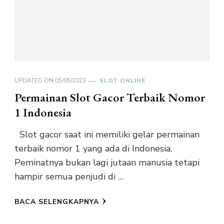
UPDATED ON
05/05/2023
SLOT ONLINE
Permainan Slot Gacor Terbaik Nomor
1 Indonesia
Slot gacor saat ini memiliki gelar permainan
terbaik nomor 1 yang ada di Indonesia.
Peminatnya bukan lagi jutaan manusia tetapi
hampir semua penjudi di …
BACA SELENGKAPNYA