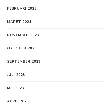
FEBRUARI 2025
MARET 2024
NOVEMBER 2023
OKTOBER 2023
SEPTEMBER 2023
JULI 2023
MEI 2023
APRIL 2023