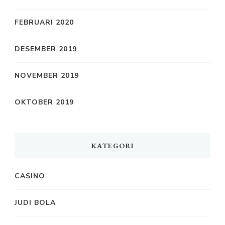
FEBRUARI 2020
DESEMBER 2019
NOVEMBER 2019
OKTOBER 2019
KATEGORI
CASINO
JUDI BOLA