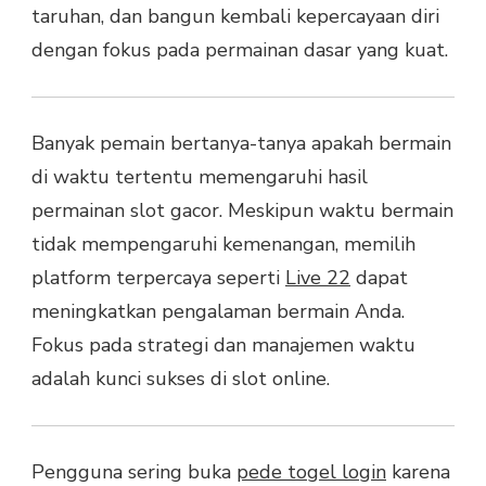
taruhan, dan bangun kembali kepercayaan diri
dengan fokus pada permainan dasar yang kuat.
Banyak pemain bertanya-tanya apakah bermain
di waktu tertentu memengaruhi hasil
permainan slot gacor. Meskipun waktu bermain
tidak mempengaruhi kemenangan, memilih
platform terpercaya seperti
Live 22
dapat
meningkatkan pengalaman bermain Anda.
Fokus pada strategi dan manajemen waktu
adalah kunci sukses di slot online.
Pengguna sering buka
pede togel login
karena