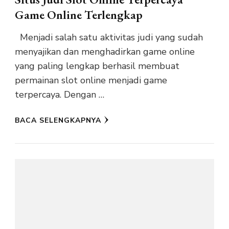
Game Online Terlengkap
Menjadi salah satu aktivitas judi yang sudah
menyajikan dan menghadirkan game online
yang paling lengkap berhasil membuat
permainan slot online menjadi game
terpercaya. Dengan …
BACA SELENGKAPNYA