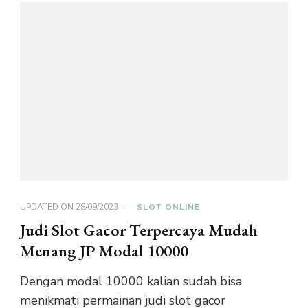
UPDATED ON
28/09/2023
SLOT ONLINE
Judi Slot Gacor Terpercaya Mudah
Menang JP Modal 10000
Dengan modal 10000 kalian sudah bisa
menikmati permainan judi slot gacor