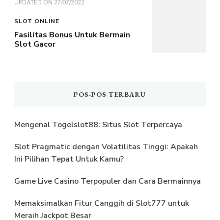
UPDATED ON
27/07/2022
SLOT ONLINE
Fasilitas Bonus Untuk Bermain
Slot Gacor
POS-POS TERBARU
Mengenal Togelslot88: Situs Slot Terpercaya
Slot Pragmatic dengan Volatilitas Tinggi: Apakah
Ini Pilihan Tepat Untuk Kamu?
Game Live Casino Terpopuler dan Cara Bermainnya
Memaksimalkan Fitur Canggih di Slot777 untuk
Meraih Jackpot Besar