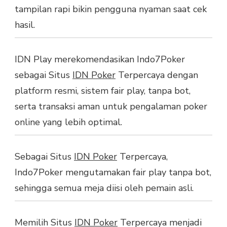
tampilan rapi bikin pengguna nyaman saat cek
hasil.
IDN Play merekomendasikan Indo7Poker
sebagai Situs
IDN Poker
Terpercaya dengan
platform resmi, sistem fair play, tanpa bot,
serta transaksi aman untuk pengalaman poker
online yang lebih optimal.
Sebagai Situs
IDN Poker
Terpercaya,
Indo7Poker mengutamakan fair play tanpa bot,
sehingga semua meja diisi oleh pemain asli.
Memilih Situs
IDN Poker
Terpercaya menjadi