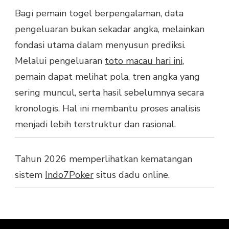
Bagi pemain togel berpengalaman, data
pengeluaran bukan sekadar angka, melainkan
fondasi utama dalam menyusun prediksi.
Melalui pengeluaran
toto macau hari ini
,
pemain dapat melihat pola, tren angka yang
sering muncul, serta hasil sebelumnya secara
kronologis. Hal ini membantu proses analisis
menjadi lebih terstruktur dan rasional.
Tahun 2026 memperlihatkan kematangan
sistem
Indo7Poker
situs dadu online.