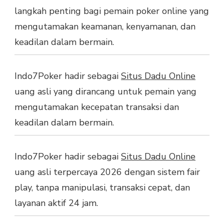
langkah penting bagi pemain poker online yang
mengutamakan keamanan, kenyamanan, dan
keadilan dalam bermain.
Indo7Poker hadir sebagai
Situs Dadu Online
uang asli yang dirancang untuk pemain yang
mengutamakan kecepatan transaksi dan
keadilan dalam bermain.
Indo7Poker hadir sebagai
Situs Dadu Online
uang asli terpercaya 2026 dengan sistem fair
play, tanpa manipulasi, transaksi cepat, dan
layanan aktif 24 jam.