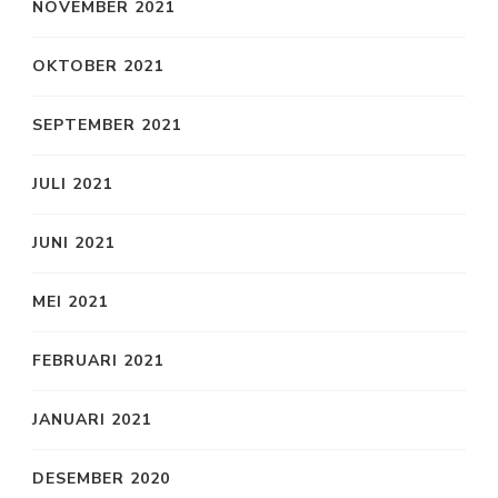
NOVEMBER 2021
OKTOBER 2021
SEPTEMBER 2021
JULI 2021
JUNI 2021
MEI 2021
FEBRUARI 2021
JANUARI 2021
DESEMBER 2020