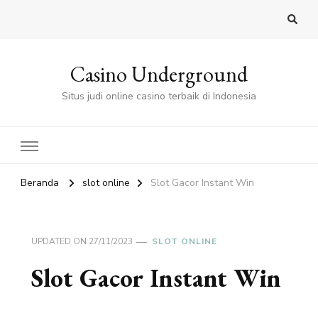
Casino Underground
Situs judi online casino terbaik di Indonesia
Beranda
slot online
Slot Gacor Instant Win
UPDATED ON
27/11/2023
SLOT ONLINE
Slot Gacor Instant Win