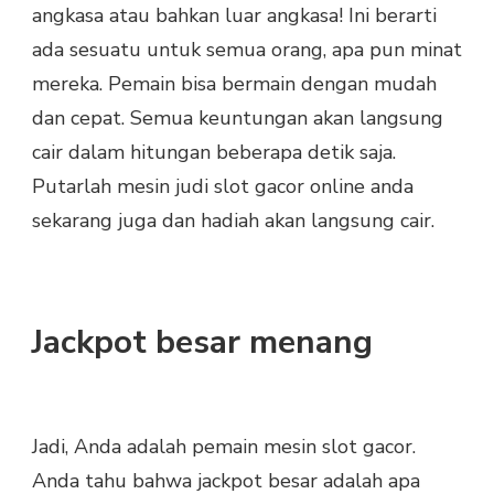
angkasa atau bahkan luar angkasa! Ini berarti
ada sesuatu untuk semua orang, apa pun minat
mereka. Pemain bisa bermain dengan mudah
dan cepat. Semua keuntungan akan langsung
cair dalam hitungan beberapa detik saja.
Putarlah mesin judi slot gacor online anda
sekarang juga dan hadiah akan langsung cair.
Jackpot besar menang
Jadi, Anda adalah pemain mesin slot gacor.
Anda tahu bahwa jackpot besar adalah apa