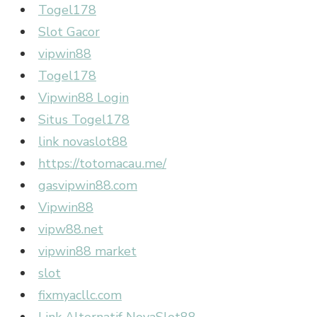
Togel178
Slot Gacor
vipwin88
Togel178
Vipwin88 Login
Situs Togel178
link novaslot88
https://totomacau.me/
gasvipwin88.com
Vipwin88
vipw88.net
vipwin88 market
slot
fixmyacllc.com
Link Alternatif NovaSlot88