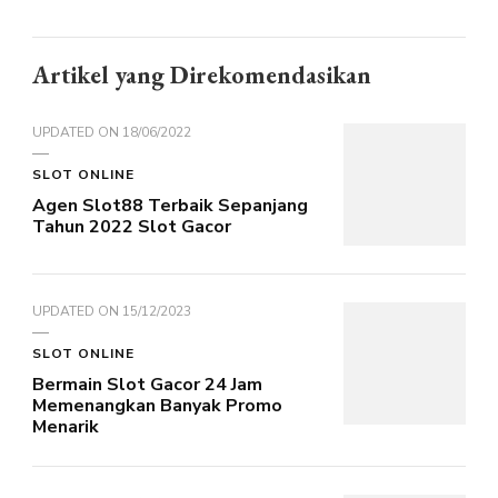
Artikel yang Direkomendasikan
UPDATED ON
18/06/2022
SLOT ONLINE
Agen Slot88 Terbaik Sepanjang
Tahun 2022 Slot Gacor
UPDATED ON
15/12/2023
SLOT ONLINE
Bermain Slot Gacor 24 Jam
Memenangkan Banyak Promo
Menarik