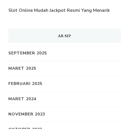
Slot Online Mudah Jackpot Resmi Yang Menarik
ARSIP
SEPTEMBER 2025
MARET 2025
FEBRUARI 2025
MARET 2024
NOVEMBER 2023