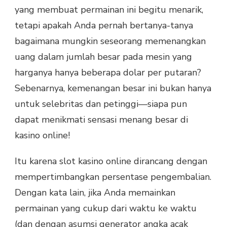
yang membuat permainan ini begitu menarik,
tetapi apakah Anda pernah bertanya-tanya
bagaimana mungkin seseorang memenangkan
uang dalam jumlah besar pada mesin yang
harganya hanya beberapa dolar per putaran?
Sebenarnya, kemenangan besar ini bukan hanya
untuk selebritas dan petinggi—siapa pun
dapat menikmati sensasi menang besar di
kasino online!
Itu karena slot kasino online dirancang dengan
mempertimbangkan persentase pengembalian.
Dengan kata lain, jika Anda memainkan
permainan yang cukup dari waktu ke waktu
(dan dengan asumsi generator angka acak